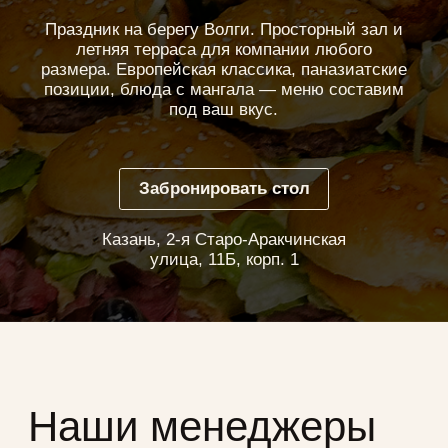
Забронировать стол
Казань, 2-я Старо-Аракчинская
улица, 11Б, корп. 1
Наши менеджеры
помогут с каждым
этапом подготовки:
Выбором меню
Размещением гостей
Организацией артистических программ
Декорированием зала