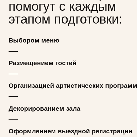
Оформлением выездной регистрации